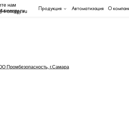
льзователя.
те нам
Продукция
Автоматизация
О компан
@4-energy.ru
s
.
О Промбезопасность, г.Самара