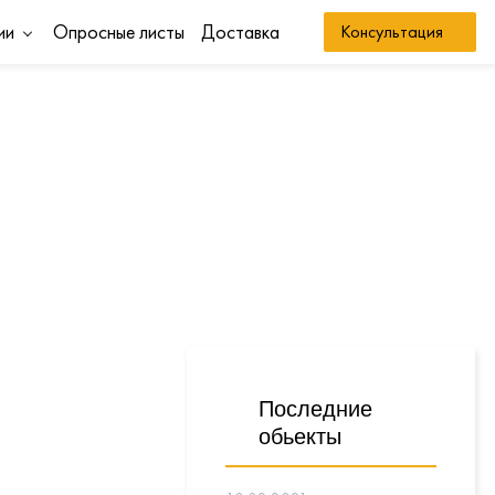
ии
Опросные листы
Доставка
Консультация
Последние
обьекты