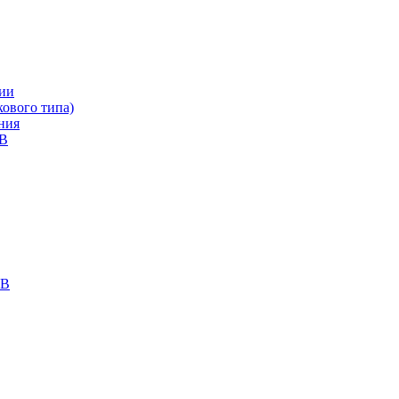
ии
ового типа)
ния
кВ
кВ