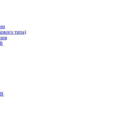
ии
ового типа)
ния
кВ
кВ