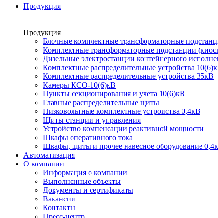
Продукция
Продукция
Блочные комплектные трансформаторные подстанц
Комплектные трансформаторные подстанции (киоск
Дизельные электростанции контейнерного исполне
Комплектные распределительные устройства 10(6)
Комплектные распределительные устройства 35кВ
Камеры КСО-10(6)кВ
Пункты секционирования и учета 10(6)кВ
Главные распределительные щиты
Низковольтные комплектные устройства 0,4кВ
Щиты станции и управления
Устройство компенсации реактивной мощности
Шкафы оперативного тока
Шкафы, щиты и прочее навесное оборудование 0,4
Автоматизация
О компании
Информация о компании
Выполненные объекты
Документы и сертификаты
Вакансии
Контакты
Пресс-центр