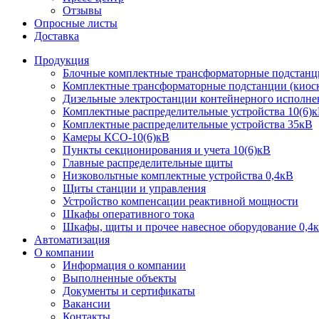
Отзывы
Опросные листы
Доставка
Продукция
Блочные комплектные трансформаторные подстанц
Комплектные трансформаторные подстанции (киоск
Дизельные электростанции контейнерного исполне
Комплектные распределительные устройства 10(6)
Комплектные распределительные устройства 35кВ
Камеры КСО-10(6)кВ
Пункты секционирования и учета 10(6)кВ
Главные распределительные щиты
Низковольтные комплектные устройства 0,4кВ
Щиты станции и управления
Устройство компенсации реактивной мощности
Шкафы оперативного тока
Шкафы, щиты и прочее навесное оборудование 0,4
Автоматизация
О компании
Информация о компании
Выполненные объекты
Документы и сертификаты
Вакансии
Контакты