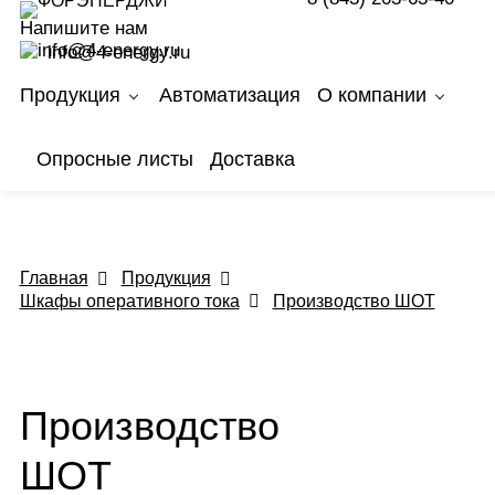
Сайт использует cookie-файлы для удобства
Напишите нам
пользователя.
info@4-energy.ru
Вы можете отключить их в настройках браузера.
Подробнее — в
Политике использования Cookies
.
Продукция
Автоматизация
О компании
Принять условия
Опросные листы
Доставка
Главная
Продукция
Шкафы оперативного тока
Производство ШОТ
Производство
ШОТ