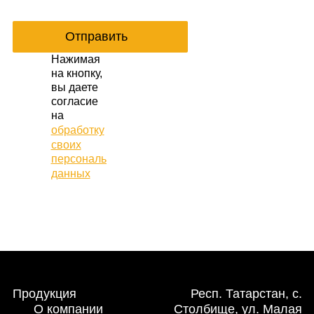
Отправить
Нажимая
на кнопку,
вы даете
согласие
на
обработку
своих
персональных
данных
Продукция
Респ. Татарстан, с.
О компании
Столбище, ул. Малая