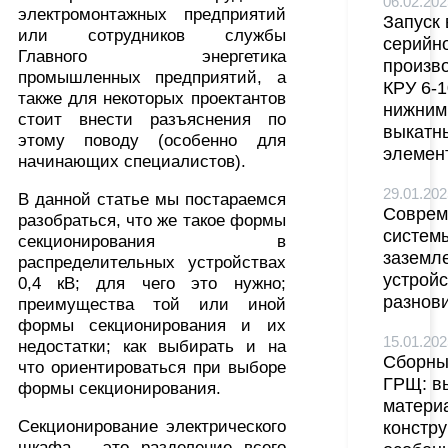
06.02.202
электромонтажных предприятий
Запуск 
или сотрудников службы
серийн
Главного энергетика
произв
промышленных предприятий, а
КРУ 6-1
также для некоторых проектантов
нижним
стоит внести разъяснения по
выкатн
этому поводу (особенно для
элемен
начинающих специалистов).
29.01.202
В данной статье мы постараемся
Соврем
разобраться, что же такое формы
систем
секционирования в
заземл
распределительных устройствах
устройс
0,4 кВ; для чего это нужно;
разнов
преимущества той или иной
формы секционирования и их
15.01.202
недостатки; как выбирать и на
Сборны
что ориентироваться при выборе
ГРЩ: в
формы секционирования.
матери
Секционирование электрического
констр
шкафа – это разделение всего