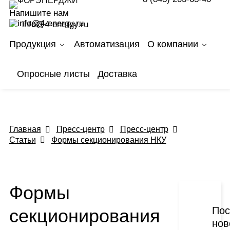
Сайт использует cookie-файлы для удобства
Напишите нам
пользователя.
info@4-energy.ru
Вы можете отключить их в настройках браузера.
Подробнее — в
Политике использования Cookies
.
Продукция
Автоматизация
О компании
Принять условия
Опросные листы
Доставка
Главная
Пресс-центр
Пресс-центр
Статьи
Формы секционирования НКУ
Формы
Пос
секционирования
нов