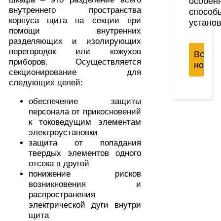
особен
внутреннего пространства
способ
корпуса щита на секции при
устано
помощи внутренних
разделяющих и изолирующих
перегородок или кожухов
Все
приборов. Осуществляется
новос
секционирование для
следующих целей:
обеспечение защиты
персонала от прикосновений
к токоведущим элементам
электроустановки
защита от попадания
твердых элементов одного
отсека в другой
понижение рисков
возникновения и
распространения
электрической дуги внутри
щита