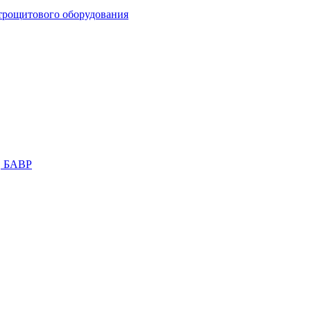
трощитового оборудования
, БАВР