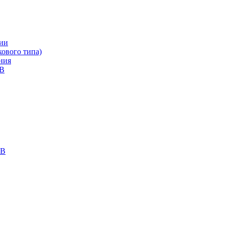
ии
ового типа)
ния
кВ
кВ