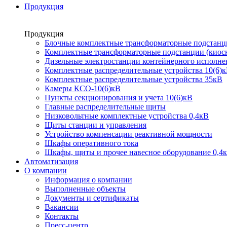
Продукция
Продукция
Блочные комплектные трансформаторные подстанц
Комплектные трансформаторные подстанции (киоск
Дизельные электростанции контейнерного исполне
Комплектные распределительные устройства 10(6)
Комплектные распределительные устройства 35кВ
Камеры КСО-10(6)кВ
Пункты секционирования и учета 10(6)кВ
Главные распределительные щиты
Низковольтные комплектные устройства 0,4кВ
Щиты станции и управления
Устройство компенсации реактивной мощности
Шкафы оперативного тока
Шкафы, щиты и прочее навесное оборудование 0,4
Автоматизация
О компании
Информация о компании
Выполненные объекты
Документы и сертификаты
Вакансии
Контакты
Пресс-центр