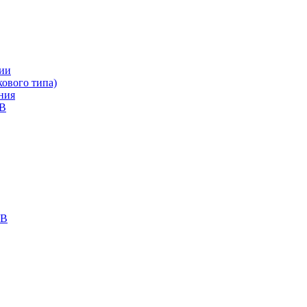
ии
ового типа)
ния
кВ
кВ