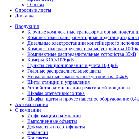
Отзывы
Опросные листы
Доставка
Продукция
Блочные комплектные трансформаторные подстанц
Комплектные трансформаторные подстанции (киоск
Дизельные электростанции контейнерного исполне
Комплектные распределительные устройства 10(6)
Комплектные распределительные устройства 35кВ
Камеры КСО-10(6)кВ
Пункты секционирования и учета 10(6)кВ
Главные распределительные щиты
Низковольтные комплектные устройства 0,4кВ
Щиты станции и управления
Устройство компенсации реактивной мощности
Шкафы оперативного тока
Шкафы, щиты и прочее навесное оборудование 0,4
Автоматизация
О компании
Информация о компании
Выполненные объекты
Документы и сертификаты
Вакансии
Контакты