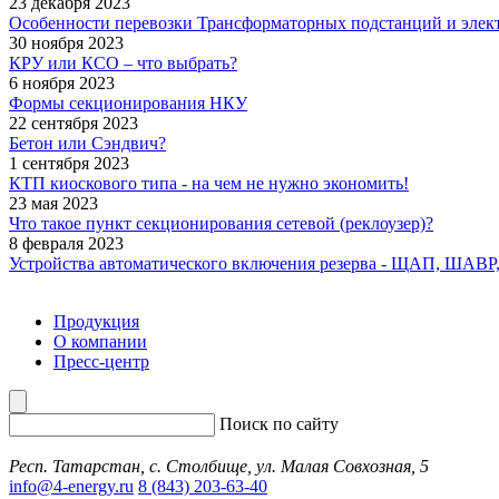
23 декабря 2023
Особенности перевозки Трансформаторных подстанций и элек
30 ноября 2023
КРУ или КСО – что выбрать?
6 ноября 2023
Формы секционирования НКУ
22 сентября 2023
Бетон или Сэндвич?
1 сентября 2023
КТП киоскового типа - на чем не нужно экономить!
23 мая 2023
Что такое пункт секционирования сетевой (реклоузер)?
8 февраля 2023
Устройства автоматического включения резерва - ЩАП, ШАВР
Продукция
О компании
Пресс-центр
Поиск по сайту
Респ. Татарстан, с. Столбище, ул. Малая Совхозная, 5
info@4-energy.ru
8 (843) 203-63-40